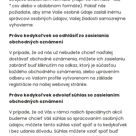
*.csv alebo v obdobnom formáte). Pokiaľ nás
požiadate, aby sme Vaše osobné údaje zaslali inému
správcovi osobných údajov, Vašej žiadosti samozrejme
vyhovieme.
Právo kedykoľvek sa odhlásiť zo zasielania
obchodných oznámení
V prípade, že od nás už nebudete chcieť naďalej
dostávať obchodné oznámenia, môžete ich zasielaniu
zabrániť buď kliknutím na odkaz, ktorý je súčasťou
každého obchodného oznámenia, alebo upravením
odberu vo Vašom profile vytvorenom na základe
registrácie na našej webovej stránke.
Právo kedykoľvek odvolať súhlas so zasielaním
obchodných oznámení
V prípade, že od Vás v rámci našich špeciálnych akcií
budeme chcieť Váš súhlas so spracovaním osobných
údajov, môžete tento súhlas vziať späť a to kedykoľvek
i bez udania dôvodu. Súhlas môžete vziať späť buď