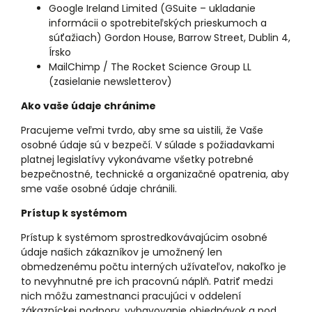
Google Ireland Limited (GSuite – ukladanie
informácii o spotrebiteľských prieskumoch a
súťažiach) Gordon House, Barrow Street, Dublin 4,
Írsko
MailChimp / The Rocket Science Group LL
(zasielanie newsletterov)
Ako vaše údaje chránime
Pracujeme veľmi tvrdo, aby sme sa uistili, že Vaše
osobné údaje sú v bezpečí. V súlade s požiadavkami
platnej legislatívy vykonávame všetky potrebné
bezpečnostné, technické a organizačné opatrenia, aby
sme vaše osobné údaje chránili.
Prístup k systémom
Prístup k systémom sprostredkovávajúcim osobné
údaje našich zákazníkov je umožnený len
obmedzenému počtu interných užívateľov, nakoľko je
to nevyhnutné pre ich pracovnú náplň. Patriť medzi
nich môžu zamestnanci pracujúci v oddelení
zákazníckej podpory, vybavovanie objednávok a pod.