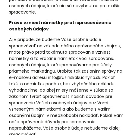
osobných údajov, ktoré nie sú nevyhnutné pre ďalšie
spracovanie.
Právo vzniesť námietky proti spracovávaniu
osobných údajov
Aj v prípade, že budeme Vaše osobné údaje
spracovávať na základe nášho oprávneného záujmu,
máte právo proti takémuto spracovanie vzniesť
námietky a to vrátane námietok voči spracovaniu
osobných údajov, ktoré spracovávame pre účely
priameho marketingu. Urobíte tak zaslaním správy na
e-mailovú adresu info@rusinskakuchyna.sk. Pokiaľ
takúto námietku podáte, bez zbytočného odkladu
vyhodnotíme, do akej miery môžeme v súlade so
zákonom tvrdiť oprávnenosť našich dôvodov pre
spracovanie Vašich osobných údajov cez Vami
vznesenými námietkami a ako budeme s Vašimi
osobnými údajmi v medziobdobí nakladať. Pokiaľ Vám
naše oprávnené dôvody pre spracovanie
nepreukážeme, Vaše osobné údaje nebudeme ďalej
spracovávať.