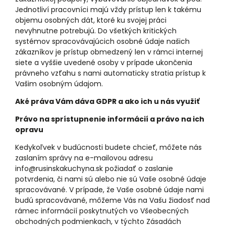
Jednotliví pracovníci majú vždy prístup len k takému
objemu osobných dát, ktoré ku svojej práci
nevyhnutne potrebujú. Do všetkých kritických
systémov spracovávajúcich osobné údaje našich
zákazníkov je prístup obmedzený len v rámci internej
siete a vyššie uvedené osoby v prípade ukončenia
právneho vzťahu s nami automaticky stratia prístup k
Vašim osobným údajom.
Aké práva Vám dáva GDPR a ako ich u nás využiť
Právo na sprístupnenie informácií a právo na ich
opravu
Kedykoľvek v budúcnosti budete chcieť, môžete nás
zaslaním správy na e-mailovou adresu
info@rusinskakuchyna.sk požiadať o zaslanie
potvrdenia, či nami sú alebo nie sú Vaše osobné údaje
spracovávané. V prípade, že Vaše osobné údaje nami
budú spracovávané, môžeme Vás na Vašu žiadosť nad
rámec informácií poskytnutých vo Všeobecných
obchodných podmienkach, v týchto Zásadách