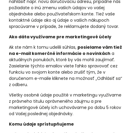
nahlásiť napr. novú doručovaciu adresu, prípadne nás
požiadate o inú zmenu vašich údajov vo vašej
objednávke alebo používateľskom konte. Tiež vaše
kontaktné údaje ako aj údaje o vašich nákupoch
spracúvame v prípade, že reklamujete dodaný tovar.
Ako dáta využívame pre marketingové účely
Ak ste nám k tomu udelili súhlas,
posielame vám tiež
na e-mail komerčné informácie o novinkách
a
aktuálnych ponukách, ktoré by vás mohli zaujímať.
Zasielanie týchto emailov viete ľahko spravovať cez
funkciu vo svojom konte alebo zrušiť tým, že v
doručenom e-maile kliknete na možnosť „Odhlásiť sa“
z odberu.
Všetky osobné údaje použité v marketingu využívame
z právneho titulu oprávneného záujmu a pre
marketingové účely ich uchovávame po dobu 5 rokov
od Vašej poslednej objednávky.
Komu údaje sprístupňujeme