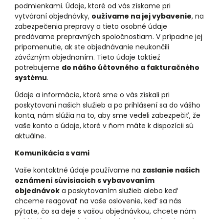
podmienkami. Údaje, ktoré od vás získame pri
vytváraní objednávky,
oužívame na jej vybavenie
, na
zabezpečenia prepravy a tieto osobné údaje
predávame prepravných spoločnostiam. V prípadne jej
pripomenutie, ak ste objednávanie neukončili
záväzným objednaním. Tieto údaje taktiež
potrebujeme
do nášho účtovného a fakturačného
systému
.
Údaje a informácie, ktoré sme o vás získali pri
poskytovaní našich služieb a po prihlásení sa do vášho
konta, nám slúžia na to, aby sme vedeli zabezpečiť, že
vaše konto a údaje, ktoré v ňom máte k dispozícii sú
aktuálne.
Komunikácia s vami
Vaše kontaktné údaje používame na
zaslanie našich
oznámení súvisiacich s vybavovaním
objednávok
a poskytovaním služieb alebo keď
chceme reagovať na vaše oslovenie, keď sa nás
pýtate, čo sa deje s vašou objednávkou, chcete nám