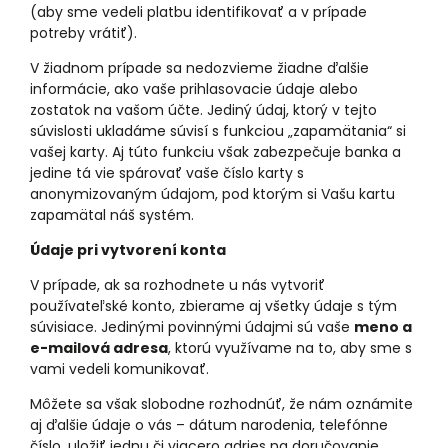
(aby sme vedeli platbu identifikovať a v prípade
potreby vrátiť).
V žiadnom prípade sa nedozvieme žiadne ďalšie
informácie, ako vaše prihlasovacie údaje alebo
zostatok na vašom účte. Jediný údaj, ktorý v tejto
súvislosti ukladáme súvisí s funkciou „zapamätania“ si
vašej karty. Aj túto funkciu však zabezpečuje banka a
jedine tá vie spárovať vaše číslo karty s
anonymizovaným údajom, pod ktorým si Vašu kartu
zapamätal náš systém.
Údaje pri vytvorení konta
V prípade, ak sa rozhodnete u nás vytvoriť
používateľské konto, zbierame aj všetky údaje s tým
súvisiace. Jedinými povinnými údajmi sú vaše
meno a
e-mailová adresa
, ktorú využívame na to, aby sme s
vami vedeli komunikovať.
Môžete sa však slobodne rozhodnúť, že nám oznámite
aj ďalšie údaje o vás – dátum narodenia, telefónne
číslo, uložiť jednu či viacero adries na doručovanie.