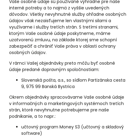
Vaše osobné údaje sú používané výhradne pre naše
interné potreby a to najmä z vyššie uvedených
dôvodov. Všetky nevyhnutné služby ohľadne osobných
údajov však nezaisťujeme len vlastnými silami a
využívame i služby tretích strán. S tretími stranami,
ktorým Vaše osobné údaje poskytneme, máme
uzatvorenú zmluvu, na základe ktorej sme schopní
zabezpečiť a chrániť Vaše práva v oblasti ochrany
osobných údajov.
V rámci Vašej objednávky preto môžu byť osobné
údaje predané dopravným spoločnostiam:
Slovenská pošta, a.s., so sídlom Partizánska cesta
9, 975 99 Banská Bystrica
Okrem objednávky spracovávame Vaše osobné údaje
v informačných a marketingových systémoch tretích
strán, ktoré nevyhnutne potrebujeme pre naše
podnikanie, a to napr.:
učtovný program Money S3 (učtovný a skladový
software)