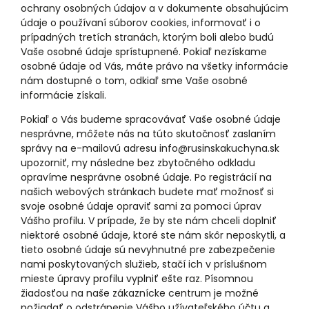
ochrany osobných údajov a v dokumente obsahujúcim
údaje o používaní súborov cookies, informovať i o
prípadných tretích stranách, ktorým boli alebo budú
Vaše osobné údaje sprístupnené. Pokiaľ nezískame
osobné údaje od Vás, máte právo na všetky informácie
nám dostupné o tom, odkiaľ sme Vaše osobné
informácie získali.
Pokiaľ o Vás budeme spracovávať Vaše osobné údaje
nesprávne, môžete nás na túto skutočnosť zaslaním
správy na e-mailovú adresu info@rusinskakuchyna.sk
upozorniť, my následne bez zbytočného odkladu
opravíme nesprávne osobné údaje. Po registrácií na
našich webových stránkach budete mať možnosť si
svoje osobné údaje opraviť sami za pomoci úprav
Vášho profilu. V prípade, že by ste nám chceli doplniť
niektoré osobné údaje, ktoré ste nám skôr neposkytli, a
tieto osobné údaje sú nevyhnutné pre zabezpečenie
nami poskytovaných služieb, stačí ich v príslušnom
mieste úpravy profilu vyplniť ešte raz. Písomnou
žiadosťou na naše zákaznícke centrum je možné
požiadať o odstránenie Vášho užívateľského účtu a