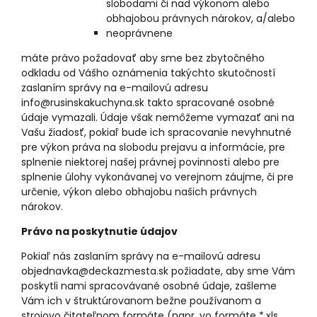
slobodami či nad výkonom alebo
obhajobou právnych nárokov, a/alebo
neoprávnene
máte právo požadovať aby sme bez zbytočného
odkladu od Vášho oznámenia takýchto skutočností
zaslaním správy na e-mailovú adresu
info@rusinskakuchyna.sk takto spracované osobné
údaje vymazali. Údaje však nemôžeme vymazať ani na
Vašu žiadosť, pokiaľ bude ich spracovanie nevyhnutné
pre výkon práva na slobodu prejavu a informácie, pre
splnenie niektorej našej právnej povinnosti alebo pre
splnenie úlohy vykonávanej vo verejnom záujme, či pre
určenie, výkon alebo obhajobu našich právnych
nárokov.
Právo na poskytnutie údajov
Pokiaľ nás zaslaním správy na e-mailovú adresu
objednavka@deckazmesta.sk požiadate, aby sme Vám
poskytli nami spracovávané osobné údaje, zašleme
Vám ich v štruktúrovanom bežne používanom a
strojovo čitateľnom formáte (napr. vo formáte *.xls,