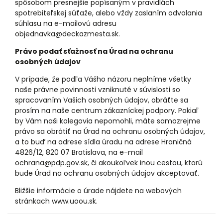
spôsobom presnejšie popísaným v pravidlách
spotrebiteľskej súťaže, alebo vždy zaslaním odvolania
súhlasu na e-mailovú adresu
objednavka@deckazmesta.sk.
Právo podať sťažnosť na Úrad na ochranu
osobných údajov
V prípade, že podľa Vášho názoru neplníme všetky
naše právne povinnosti vzniknuté v súvislosti so
spracovaním Vašich osobných údajov, obráťte sa
prosím na naše centrum zákazníckej podpory. Pokiaľ
by Vám naši kolegovia nepomohli, máte samozrejme
právo sa obrátiť na Úrad na ochranu osobných údajov,
a to buď na adrese sídla úradu na adrese Hraničná
4826/12, 820 07 Bratislava, na e-mail
ochrana@pdp.gov.sk, či akoukoľvek inou cestou, ktorú
bude Úrad na ochranu osobných údajov akceptovať.
Bližšie informácie o úrade nájdete na webových
stránkach
www.uoou.sk
.