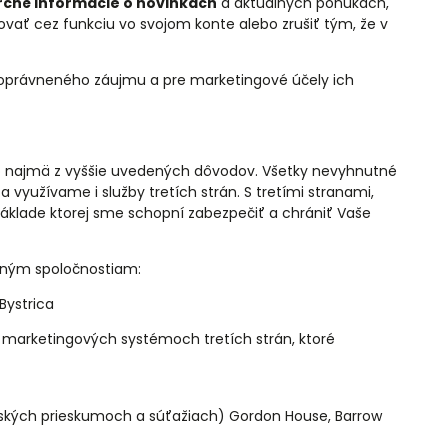
rčné informácie o novinkách
a aktuálnych ponukách,
ovať cez funkciu vo svojom konte alebo zrušiť tým, že v
 oprávneného záujmu a pre marketingové účely ich
to najmä z vyššie uvedených dôvodov. Všetky nevyhnutné
využívame i služby tretích strán. S tretími stranami,
lade ktorej sme schopní zabezpečiť a chrániť Vaše
vným spoločnostiam:
Bystrica
arketingových systémoch tretích strán, ktoré
eľských prieskumoch a súťažiach) Gordon House, Barrow