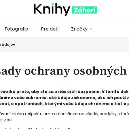
Fotografia
Pre deti
Značky
 údajov
sady ochrany osobných
všetko preto, aby ste sa u nás cítili bezpečne. V tomto d
ánime vaše súkromie: aké údaje získavame, ako ich použí
ovať, o opatreniach, ktorými vaše údaje chránime a tiež o 
cúvaní nielen rešpektujeme a dodržiavame všetky predpisy, ktor
aj viac.