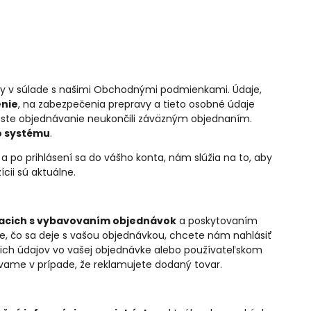
by v súlade s našimi Obchodnými podmienkami. Údaje,
enie
, na zabezpečenia prepravy a tieto osobné údaje
 ste objednávanie neukončili záväzným objednaním.
o systému
.
 a po prihlásení sa do vášho konta, nám slúžia na to, aby
cii sú aktuálne.
iacich s vybavovaním objednávok
a poskytovaním
e, čo sa deje s vašou objednávkou, chcete nám nahlásiť
šich údajov vo vašej objednávke alebo používateľskom
úvame v prípade, že reklamujete dodaný tovar.