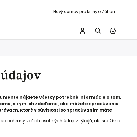
Nový domov pre knihy o Záhorí
 údajov
okumente nájdete všetky potrebné informácie o tom,
vame, s kým ich zdieľame, ako môžete spracúvanie
právach, ktoré v súvislosti so spracúvaním máte.
é sa ochrany vašich osobných údajov týkajú, ale snažíme