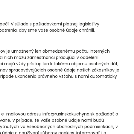
)
ečí. V súlade s požiadavkami platnej legislatívy
trenia, aby sme vaše osobné údaje chránili.
íkov je umožnený len obmedzenému počtu interných
dzi nich môžu zamestnanci pracujúci v oddelení
íci majú vždy prístup len k takému objemu osobných dát,
témov spracovávajúcich osobné údaje našich zákazníkov je
v prípade ukončenia právneho vzťahu s nami automaticky
 e-mailovou adresu info@rusinskakuchyna.sk požiadať o
ávané. V prípade, že Vaše osobné údaje nami budú
skytnutých vo Všeobecných obchodných podmienkach, v
daje o používaní súborov cookies, informovať i o