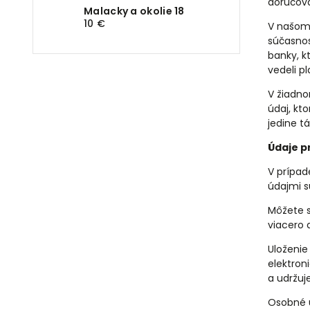
doručova
Malacky a okolie 18
10 €
V našom
súčasnos
banky, k
vedeli pl
V žiadno
údaj, kt
jedine t
Údaje p
V prípad
údajmi 
Môžete s
viacero 
Uloženie
elektron
a udržuj
Osobné ú