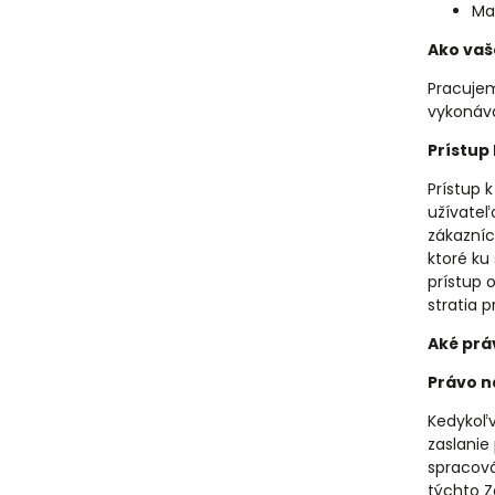
Ma
Ako vaš
Pracujem
vykonáva
Prístup
Prístup
užívateľ
zákazníc
ktoré ku
prístup 
stratia 
Aké prá
Právo n
Kedykoľv
zaslanie
spracov
týchto Z