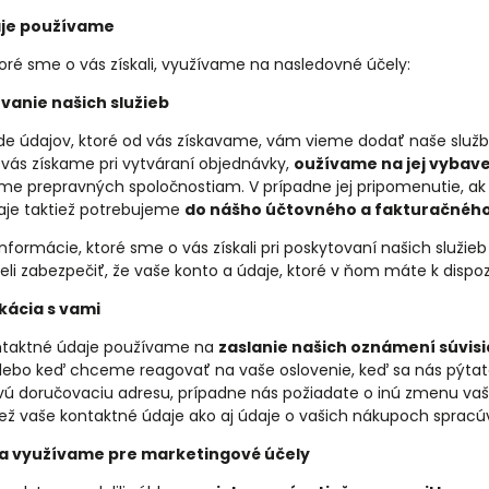
aje používame
toré sme o vás získali, využívame na nasledovné účely:
vanie našich služieb
de údajov, ktoré od vás získavame, vám vieme dodať naše služ
 vás získame pri vytváraní objednávky,
oužívame na jej vybav
e prepravných spoločnostiam. V prípadne jej pripomenutie, ak
aje taktiež potrebujeme
do nášho účtovného a fakturačnéh
informácie, ktoré sme o vás získali pri poskytovaní našich služieb
li zabezpečiť, že vaše konto a údaje, ktoré v ňom máte k dispozí
ácia s vami
ntaktné údaje používame na
zaslanie našich oznámení súvis
alebo keď chceme reagovať na vaše oslovenie, keď sa nás pýtat
vú doručovaciu adresu, prípadne nás požiadate o inú zmenu va
iež vaše kontaktné údaje ako aj údaje o vašich nákupoch sprac
a využívame pre marketingové účely