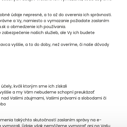
né údaje nepresné, a to až do overenia ich správnosti.
právne a Vy, namiesto o vymazanie požiadate zaslaním
sk o obmedzenie ich používania.
zabezpečenie našich služieb, ale Vy ich budete
avca vyššie, a to do doby, než overíme, či naše dôvody
účely, kvôli ktorým sme ich získali
 vyššie a my Vám nebudeme schopní preukázať
ú nad Vašimi záujmami, Vašimi právami a slobodami či
ebo
enia takýchto skutočností zaslaním správy na e-
je vymazali. Údaje však nemôžeme vymazať ani na Vašu