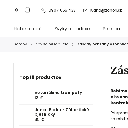
0907 655 433
ivana@zahori.sk
História obcí
Zvyky a tradície
Beletria
Domov
Aby sa nezabudlo
Zásady ochrany osobných
/
/
Zá
Top 10 produktov
Robíme 
Veveričkine trampoty
ako chr
13 €
kontrol
Janko Blaho - Záhorácké
Pri spra
pjesničky
sa robiť 
35 €