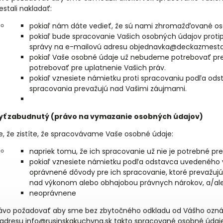
estali nakladať:
pokiaľ nám dáte vedieť, že sú nami zhromažďované osob
pokiaľ bude spracovanie Vašich osobných údajov proti
správy na e-mailovú adresu objednavka@deckazmesta.
pokiaľ Vaše osobné údaje už nebudeme potrebovať pre 
potrebovať pre uplatnenie Vašich práv.
pokiaľ vznesiete námietku proti spracovaniu podľa odst
spracovania prevažujú nad Vašimi záujmami.
yť zabudnutý (právo na vymazanie osobných údajov)
e, že zistíte, že spracovávame Vaše osobné údaje:
napriek tomu, že ich spracovanie už nie je potrebné pre 
pokiaľ vznesiete námietku podľa odstavca uvedeného
oprávnené dôvody pre ich spracovanie, ktoré prevažuj
nad výkonom alebo obhajobou právnych nárokov, a/al
neoprávnene
ávo požadovať aby sme bez zbytočného odkladu od Vášho oznám
adresu info@rusinskakuchyna.sk takto spracované osobné úda