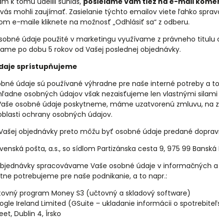
ám k tomu udelili súhlas,
posielame vám tiež na e-mail kome
 vás mohli zaujímať. Zasielanie týchto emailov viete ľahko sprav
m e-maile kliknete na možnosť „Odhlásiť sa“ z odberu.
sobné údaje použité v marketingu využívame z právneho titulu
me po dobu 5 rokov od Vašej poslednej objednávky.
daje sprístupňujeme
bné údaje sú používané výhradne pre naše interné potreby a 
hľadne osobných údajov však nezaisťujeme len vlastnými silami a 
aše osobné údaje poskytneme, máme uzatvorenú zmluvu, na zák
oblasti ochrany osobných údajov.
 Vašej objednávky preto môžu byť osobné údaje predané dopra
venská pošta, a.s., so sídlom Partizánska cesta 9, 975 99 Banská 
bjednávky spracovávame Vaše osobné údaje v informačných a m
ne potrebujeme pre naše podnikanie, a to napr.:
tovný program Money S3 (učtovný a skladový software)
ogle Ireland Limited (GSuite – ukladanie informácii o spotrebit
eet, Dublin 4, Írsko