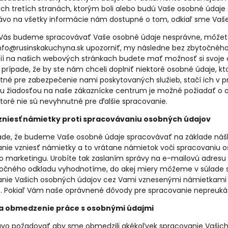
ch tretích stranách, ktorým boli alebo budú Vaše osobné údaje
vo na všetky informácie nám dostupné o tom, odkiaľ sme Vaše 
 Vás budeme spracovávať Vaše osobné údaje nesprávne, môžete
nfo@rusinskakuchyna.sk upozorniť, my následne bez zbytočnéh
cií na našich webových stránkach budete mať možnosť si svoje
 V prípade, že by ste nám chceli doplniť niektoré osobné údaje, k
né pre zabezpečenie nami poskytovaných služieb, stačí ich v prí
 žiadosťou na naše zákaznícke centrum je možné požiadať o o
ktoré nie sú nevyhnutné pre ďalšie spracovanie.
zniesť námietky proti spracovávaniu osobných údajov
pade, že budeme Vaše osobné údaje spracovávať na základe ná
nie vzniesť námietky a to vrátane námietok voči spracovaniu 
 marketingu. Urobíte tak zaslaním správy na e-mailovú adresu 
očného odkladu vyhodnotíme, do akej miery môžeme v súlade 
anie Vašich osobných údajov cez Vami vznesenými námietkami
ť. Pokiaľ Vám naše oprávnené dôvody pre spracovanie nepreuk
a obmedzenie práce s osobnými údajmi
vo požadovať aby sme obmedzili akékoľvek spracovanie Vašich