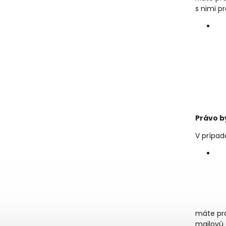
s nimi pr
Právo b
V prípad
máte pr
mailovú 