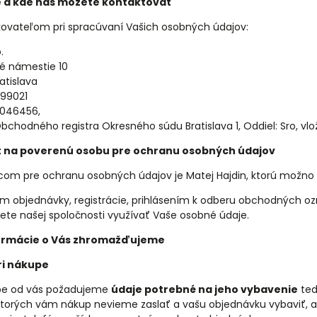
 a kde nás môžete kontaktovať
ovateľom pri spracúvaní Vašich osobných údajov:
.
é námestie 10
atislava
999021
0046456,
Obchodného registra Okresného súdu Bratislava 1, Oddiel: Sro, vlož
 na poverenú osobu pre ochranu osobných údajov
om pre ochranu osobných údajov je Matej Hajdin, ktorú možno 
m objednávky, registrácie, prihlásením k odberu obchodných 
te našej spoločnosti využívať Vaše osobné údaje.
ormácie o Vás zhromažďujeme
ri nákupe
upe od vás požadujeme
údaje potrebné na jeho vybavenie
ted
 ktorých vám nákup nevieme zaslať a vašu objednávku vybaviť, 