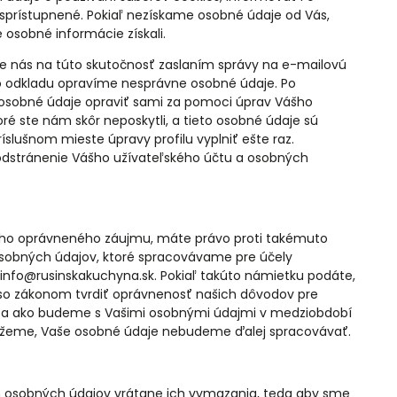
 sprístupnené. Pokiaľ nezískame osobné údaje od Vás,
osobné informácie získali.
 nás na túto skutočnosť zaslaním správy na e-mailovú
o odkladu opravíme nesprávne osobné údaje. Po
 osobné údaje opraviť sami za pomoci úprav Vášho
toré ste nám skôr neposkytli, a tieto osobné údaje sú
slušnom mieste úpravy profilu vyplniť ešte raz.
dstránenie Vášho užívateľského účtu a osobných
šho oprávneného záujmu, máte právo proti takémuto
osobných údajov, ktoré spracovávame pre účely
info@rusinskakuchyna.sk. Pokiaľ takúto námietku podáte,
so zákonom tvrdiť oprávnenosť našich dôvodov pre
 a ako budeme s Vašimi osobnými údajmi v medziobdobí
ážeme, Vaše osobné údaje nebudeme ďalej spracovávať.
 osobných údajov vrátane ich vymazania, teda aby sme