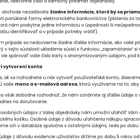
nie, telefónne číslo a samotný predmet objednávky.
 obchode nezadávate
žiadne informácie, ktoré by sa priamo
ti ponúkané formy elektronického bankovníctva (platenia za to
torá nám poskytne jedine informáciu o úspešnosti či neúspešnos
atbu identifikovať a v prípade potreby vrátiť).
m prípade sa nedozvieme žiadne ďalšie informácie, ako vaše pr
orý v tejto súvislosti ukladáme súvisí s funkciou „zapamätania“ si
á vie spárovať vaše číslo karty s anonymizovaným údajom, pod 
ri vytvorení konta
e, ak sa rozhodnete u nás vytvoriť používateľské konto, zbieram
sú vaše
meno a e-mailová adresa
, ktorú využívame na to, ab
a však slobodne rozhodnúť, že nám oznámite aj ďalšie údaje o vá
adries na doručovanie.
 osobných údajov z Vašej objednávky nám umožní uľahčiť Vám ď
ického košíku. Osobné údaje z dôvodu uľahčenia nákupu sprac
eme ich v databáze spoločne s ostatnými údajmi, teda po dobu 
daje z dôvodu evidencie užívateľov držíme po dobu 5 rokov od 