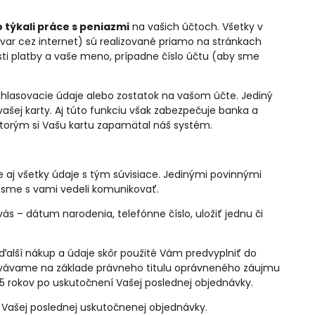
 týkali práce s peniazmi
na vašich účtoch. Všetky v
var cez internet) sú realizované priamo na stránkach
ti platby a vaše meno, prípadne číslo účtu (aby sme
ihlasovacie údaje alebo zostatok na vašom účte. Jediný
 vašej karty. Aj túto funkciu však zabezpečuje banka a
ktorým si Vašu kartu zapamätal náš systém.
e aj všetky údaje s tým súvisiace. Jedinými povinnými
y sme s vami vedeli komunikovať.
s – dátum narodenia, telefónne číslo, uložiť jednu či
alší nákup a údaje skôr použité Vám predvyplniť do
ovávame na základe právneho titulu oprávneného záujmu
5 rokov po uskutočnení Vašej poslednej objednávky.
Vašej poslednej uskutočnenej objednávky.