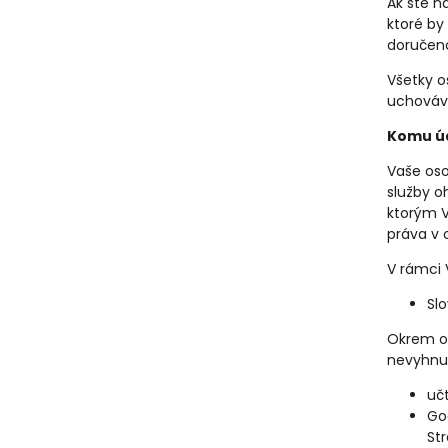
Ak ste n
ktoré by
doručeno
Všetky o
uchováva
Komu ú
Vaše oso
služby o
ktorým V
práva v 
V rámci
Slo
Okrem o
nevyhnut
uč
Go
Str