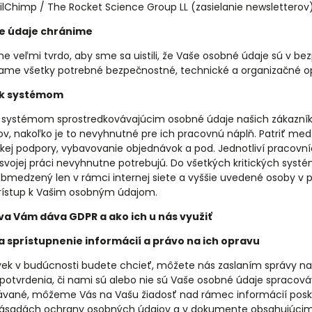
ilChimp / The Rocket Science Group LL (zasielanie newsletterov
e údaje chránime
e veľmi tvrdo, aby sme sa uistili, že Vaše osobné údaje sú v bezp
me všetky potrebné bezpečnostné, technické a organizačné opa
 k systémom
 k systémom sprostredkovávajúcim osobné údaje našich zákazn
ov, nakoľko je to nevyhnutné pre ich pracovnú náplň. Patriť me
kej podpory, vybavovanie objednávok a pod. Jednotliví pracovn
 svojej práci nevyhnutne potrebujú. Do všetkých kritických sys
obmedzený len v rámci internej siete a vyššie uvedené osoby 
prístup k Vašim osobným údajom.
va Vám dáva GDPR a ako ich u nás využiť
a sprístupnenie informácií a právo na ich opravu
ek v budúcnosti budete chcieť, môžete nás zaslaním správy na
 potvrdenia, či nami sú alebo nie sú Vaše osobné údaje spracov
ávané, môžeme Vás na Vašu žiadosť nad rámec informácií po
ásadách ochrany osobných údajov a v dokumente obsahujúcim ú