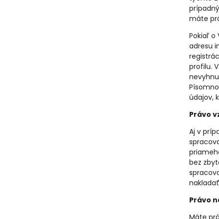
prípadný
máte prá
Pokiaľ o
adresu i
registrá
profilu.
nevyhnut
Písomnou
údajov, 
Právo v
Aj v prí
spracova
priameho
bez zbyt
spracov
naklada
Právo n
Máte prá