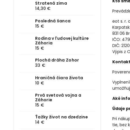
Kto sme
Stratená zima
14,30 €
Prevádzk
Posledná šanca
eot s. r. o
15 €
Karpatsk
831 06 Br
Rodina v ľudovej kultúre
IČO: 47
Záhoria
DIČ: 212
15 €
Výpis z 
Plochá dráha Zohor
Kontakt
33 €
Poverenc
Hraničná čiara života
Vyplnení
10 €
umožňuje
Prvá svetová vojna a
Aké inf
Záhorie
15 €
Údaje p
Ťažky život na dzedzine
Pri nák
14 €
tie, bez