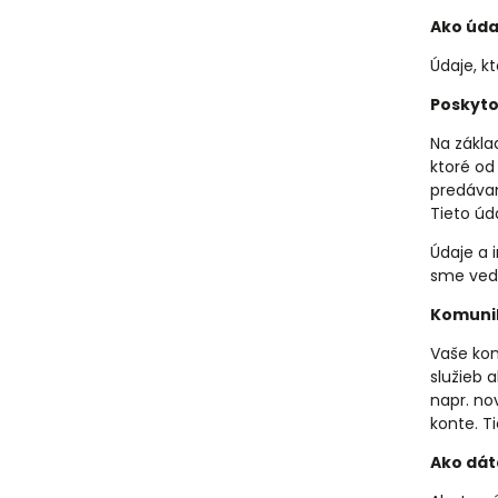
Ako úd
Údaje, k
Poskyto
Na zákla
ktoré od
predávam
Tieto úd
Údaje a 
sme vede
Komunik
Vaše ko
služieb 
napr. no
konte. T
Ako dát