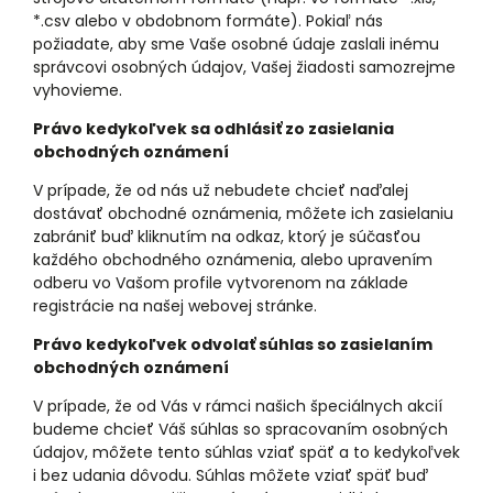
*.csv alebo v obdobnom formáte). Pokiaľ nás
požiadate, aby sme Vaše osobné údaje zaslali inému
správcovi osobných údajov, Vašej žiadosti samozrejme
vyhovieme.
Právo kedykoľvek sa odhlásiť zo zasielania
obchodných oznámení
V prípade, že od nás už nebudete chcieť naďalej
dostávať obchodné oznámenia, môžete ich zasielaniu
zabrániť buď kliknutím na odkaz, ktorý je súčasťou
každého obchodného oznámenia, alebo upravením
odberu vo Vašom profile vytvorenom na základe
registrácie na našej webovej stránke.
Právo kedykoľvek odvolať súhlas so zasielaním
obchodných oznámení
V prípade, že od Vás v rámci našich špeciálnych akcií
budeme chcieť Váš súhlas so spracovaním osobných
údajov, môžete tento súhlas vziať späť a to kedykoľvek
i bez udania dôvodu. Súhlas môžete vziať späť buď