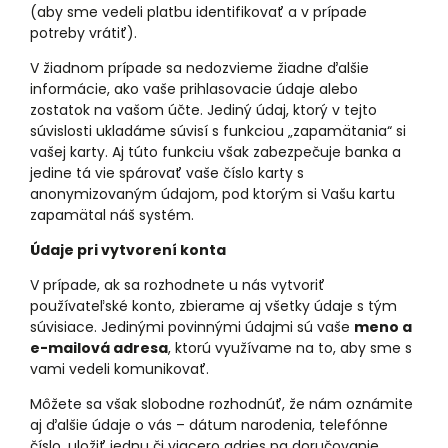
(aby sme vedeli platbu identifikovať a v prípade
potreby vrátiť).
V žiadnom prípade sa nedozvieme žiadne ďalšie
informácie, ako vaše prihlasovacie údaje alebo
zostatok na vašom účte. Jediný údaj, ktorý v tejto
súvislosti ukladáme súvisí s funkciou „zapamätania“ si
vašej karty. Aj túto funkciu však zabezpečuje banka a
jedine tá vie spárovať vaše číslo karty s
anonymizovaným údajom, pod ktorým si Vašu kartu
zapamätal náš systém.
Údaje pri vytvorení konta
V prípade, ak sa rozhodnete u nás vytvoriť
používateľské konto, zbierame aj všetky údaje s tým
súvisiace. Jedinými povinnými údajmi sú vaše
meno a
e-mailová adresa
, ktorú využívame na to, aby sme s
vami vedeli komunikovať.
Môžete sa však slobodne rozhodnúť, že nám oznámite
aj ďalšie údaje o vás – dátum narodenia, telefónne
číslo, uložiť jednu či viacero adries na doručovanie.