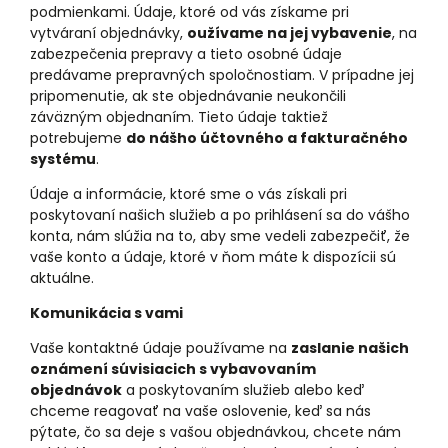
podmienkami. Údaje, ktoré od vás získame pri
vytváraní objednávky,
oužívame na jej vybavenie
, na
zabezpečenia prepravy a tieto osobné údaje
predávame prepravných spoločnostiam. V prípadne jej
pripomenutie, ak ste objednávanie neukončili
záväzným objednaním. Tieto údaje taktiež
potrebujeme
do nášho účtovného a fakturačného
systému
.
Údaje a informácie, ktoré sme o vás získali pri
poskytovaní našich služieb a po prihlásení sa do vášho
konta, nám slúžia na to, aby sme vedeli zabezpečiť, že
vaše konto a údaje, ktoré v ňom máte k dispozícii sú
aktuálne.
Komunikácia s vami
Vaše kontaktné údaje používame na
zaslanie našich
oznámení súvisiacich s vybavovaním
objednávok
a poskytovaním služieb alebo keď
chceme reagovať na vaše oslovenie, keď sa nás
pýtate, čo sa deje s vašou objednávkou, chcete nám