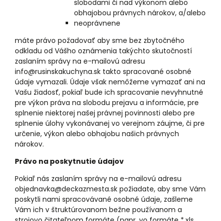
slobodami či nad výkonom alebo
obhajobou právnych nárokov, a/alebo
neoprávnene
máte právo požadovať aby sme bez zbytočného
odkladu od Vášho oznámenia takýchto skutočností
zaslaním správy na e-mailovú adresu
info@rusinskakuchyna.sk takto spracované osobné
údaje vymazali. Údaje však nemôžeme vymazať ani na
Vašu žiadosť, pokiaľ bude ich spracovanie nevyhnutné
pre výkon práva na slobodu prejavu a informácie, pre
splnenie niektorej našej právnej povinnosti alebo pre
splnenie úlohy vykonávanej vo verejnom záujme, či pre
určenie, výkon alebo obhajobu našich právnych
nárokov.
Právo na poskytnutie údajov
Pokiaľ nás zaslaním správy na e-mailovú adresu
objednavka@deckazmesta.sk požiadate, aby sme Vám
poskytli nami spracovávané osobné údaje, zašleme
Vám ich v štruktúrovanom bežne používanom a
strojovo čitateľnom formáte (napr. vo formáte *.xls,