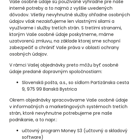
Vaše osobné údaje sú používané výhradne pre naše
interné potreby a to najmä z vyššie uvedených
dôvodov. Všetky nevyhnutné služby ohľadne osobných
údajov však nezaisťujeme len vlastnými silami a
využívame i služby tretích strán. S tretími stranami,
ktorým Vaše osobné údaje poskytneme, máme
uzatvorenú zmluvu, na základe ktorej sme schopní
zabezpečiť a chrániť Vaše práva v oblasti ochrany
osobných údajov.
V rámci Vašej objednávky preto môžu byť osobné
údaje predané dopravným spoločnostiam:
Slovenská pošta, a.s., so sídlom Partizánska cesta
9, 975 99 Banská Bystrica
Okrem objednávky spracovávame Vaše osobné údaje
v informačných a marketingových systémoch tretích
strán, ktoré nevyhnutne potrebujeme pre naše
podnikanie, a to napr.:
učtovný program Money S3 (učtovný a skladový
software)