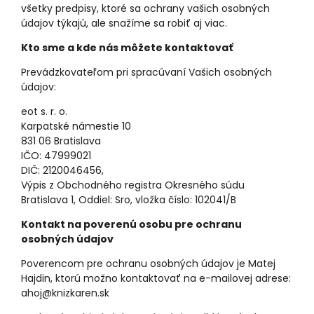
všetky predpisy, ktoré sa ochrany vašich osobných
údajov týkajú, ale snažíme sa robiť aj viac.
Kto sme a kde nás môžete kontaktovať
Prevádzkovateľom pri spracúvaní Vašich osobných
údajov:
eot s. r. o.
Karpatské námestie 10
831 06 Bratislava
IČO: 47999021
DIČ: 2120046456,
Výpis z Obchodného registra Okresného súdu
Bratislava 1, Oddiel: Sro, vložka číslo: 102041/B
Kontakt na poverenú osobu pre ochranu
osobných údajov
Poverencom pre ochranu osobných údajov je Matej
Hajdin, ktorú možno kontaktovať na e-mailovej adrese:
ahoj@knizkaren.sk