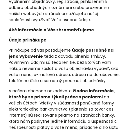
Vyplnením objednávky, registrácie, prihlásením k
odberu obchodných oznámení alebo prezeraním
našich webových stránok umožňujete našej
spoločnosti využívať Vaše osobné údaje.
Aké informácie o Vás zhromažďujeme
Údaje pri nákupe
Pri nákupe od vás požadujeme
údaje potrebné na
jeho vybavenie
teda z dôvodu plnenia zmluvy.
Povinnými údajmi sú teda len tie, bez ktorých vám
nákup nevieme zaslať a vašu objednávku vybaviť, ako
vaše meno, e-mailová adresa, adresa na doručovanie,
telefónne číslo a samotný predmet objednávky.
V našom obchode nezadávate
žiadne informácie,
ktoré by sa priamo týkali práce s peniazmi
na
vašich účtoch. Všetky v súčasnosti ponúkané formy
elektronického bankovníctva (platenia za tovar cez
internet) sú realizované priamo na stránkach banky,
ktorá nám poskytne jedine informáciu o úspešnosti či
neúspešnosti platby a vaše meno, prípadne číslo účtu