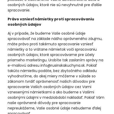
osobných údajov, ktoré nie sú nevyhnutné pre ďalšie
spracovanie.
Právo vzniesť námietky proti spracovávaniu
osobných údajov
Aj v prípade, že budeme Vaše osobné údaje
spracovávať na základe nášho oprávneného záujmu,
máte právo proti takémuto spracovanie vzniesť
námietky a to vrátane námietok voči spracovaniu
osobných údajov, ktoré spracovávame pre účely
priameho marketingu. Urobíte tak zaslaním správy na
e-mailovú adresu info@rusinskakuchyna.sk. Pokiaľ
takúto námietku podáte, bez zbytočného odkladu
vyhodnotíme, do akej miery môžeme v súlade so
zákonom tvrdiť oprávnenosť našich dôvodov pre
spracovanie Vašich osobných údajov cez Vami
vznesenými námietkami a ako budeme s Vašimi
osobnými údajmi v medziobdobí nakladať. Pokiaľ Vám
naše oprávnené dôvody pre spracovanie
nepreukážeme, Vaše osobné údaje nebudeme ďalej
spracovávať.