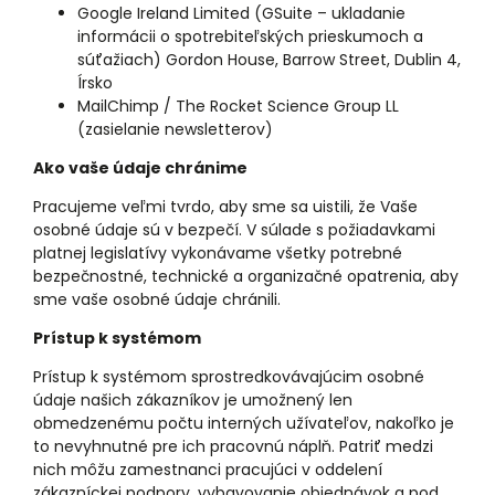
Google Ireland Limited (GSuite – ukladanie
informácii o spotrebiteľských prieskumoch a
súťažiach) Gordon House, Barrow Street, Dublin 4,
Írsko
MailChimp / The Rocket Science Group LL
(zasielanie newsletterov)
Ako vaše údaje chránime
Pracujeme veľmi tvrdo, aby sme sa uistili, že Vaše
osobné údaje sú v bezpečí. V súlade s požiadavkami
platnej legislatívy vykonávame všetky potrebné
bezpečnostné, technické a organizačné opatrenia, aby
sme vaše osobné údaje chránili.
Prístup k systémom
Prístup k systémom sprostredkovávajúcim osobné
údaje našich zákazníkov je umožnený len
obmedzenému počtu interných užívateľov, nakoľko je
to nevyhnutné pre ich pracovnú náplň. Patriť medzi
nich môžu zamestnanci pracujúci v oddelení
zákazníckej podpory, vybavovanie objednávok a pod.