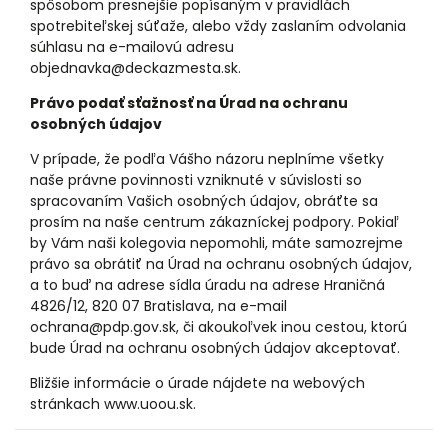
spôsobom presnejšie popísaným v pravidlách
spotrebiteľskej súťaže, alebo vždy zaslaním odvolania
súhlasu na e-mailovú adresu
objednavka@deckazmesta.sk.
Právo podať sťažnosť na Úrad na ochranu
osobných údajov
V prípade, že podľa Vášho názoru neplníme všetky
naše právne povinnosti vzniknuté v súvislosti so
spracovaním Vašich osobných údajov, obráťte sa
prosím na naše centrum zákazníckej podpory. Pokiaľ
by Vám naši kolegovia nepomohli, máte samozrejme
právo sa obrátiť na Úrad na ochranu osobných údajov,
a to buď na adrese sídla úradu na adrese Hraničná
4826/12, 820 07 Bratislava, na e-mail
ochrana@pdp.gov.sk, či akoukoľvek inou cestou, ktorú
bude Úrad na ochranu osobných údajov akceptovať.
Bližšie informácie o úrade nájdete na webových
stránkach
www.uoou.sk
.