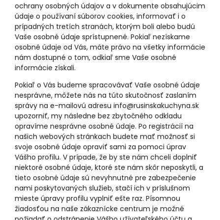
ochrany osobných údajov a v dokumente obsahujúcim
údaje o používaní súborov cookies, informovať i o
prípadných tretích stranách, ktorým boli alebo budú
Vaše osobné údaje sprístupnené. Pokiaľ nezískame
osobné údaje od Vás, máte právo na všetky informácie
nám dostupné o tom, odkiaľ sme Vaše osobné
informácie získali.
Pokiaľ o Vás budeme spracovávať Vaše osobné údaje
nesprávne, môžete nás na túto skutočnosť zaslaním
správy na e-mailovú adresu info@rusinskakuchyna.sk
upozorniť, my následne bez zbytočného odkladu
opravíme nesprávne osobné údaje. Po registrácií na
našich webových stránkach budete mať možnosť si
svoje osobné údaje opraviť sami za pomoci úprav
Vášho profilu. V prípade, že by ste nám chceli doplniť
niektoré osobné údaje, ktoré ste nám skôr neposkytli, a
tieto osobné údaje sú nevyhnutné pre zabezpečenie
nami poskytovaných služieb, stačí ich v príslušnom
mieste úpravy profilu vyplniť ešte raz. Písomnou
žiadosťou na naše zákaznícke centrum je možné
požiadať o odstránenie Vášho užívateľského účtu a