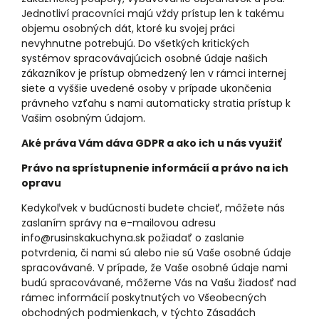
Jednotliví pracovníci majú vždy prístup len k takému
objemu osobných dát, ktoré ku svojej práci
nevyhnutne potrebujú. Do všetkých kritických
systémov spracovávajúcich osobné údaje našich
zákazníkov je prístup obmedzený len v rámci internej
siete a vyššie uvedené osoby v prípade ukončenia
právneho vzťahu s nami automaticky stratia prístup k
Vašim osobným údajom.
Aké práva Vám dáva GDPR a ako ich u nás využiť
Právo na sprístupnenie informácií a právo na ich
opravu
Kedykoľvek v budúcnosti budete chcieť, môžete nás
zaslaním správy na e-mailovou adresu
info@rusinskakuchyna.sk požiadať o zaslanie
potvrdenia, či nami sú alebo nie sú Vaše osobné údaje
spracovávané. V prípade, že Vaše osobné údaje nami
budú spracovávané, môžeme Vás na Vašu žiadosť nad
rámec informácií poskytnutých vo Všeobecných
obchodných podmienkach, v týchto Zásadách