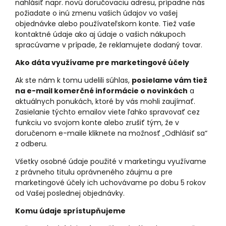
nahlásiť napr. novú doručovaciu adresu, prípadne nás
požiadate o inú zmenu vašich údajov vo vašej
objednávke alebo používateľskom konte. Tiež vaše
kontaktné údaje ako aj údaje o vašich nákupoch
spracúvame v prípade, že reklamujete dodaný tovar.
Ako dáta využívame pre marketingové účely
Ak ste nám k tomu udelili súhlas,
posielame vám tiež
na e-mail komerčné informácie o novinkách
a
aktuálnych ponukách, ktoré by vás mohli zaujímať.
Zasielanie týchto emailov viete ľahko spravovať cez
funkciu vo svojom konte alebo zrušiť tým, že v
doručenom e-maile kliknete na možnosť „Odhlásiť sa“
z odberu.
Všetky osobné údaje použité v marketingu využívame
z právneho titulu oprávneného záujmu a pre
marketingové účely ich uchovávame po dobu 5 rokov
od Vašej poslednej objednávky.
Komu údaje sprístupňujeme