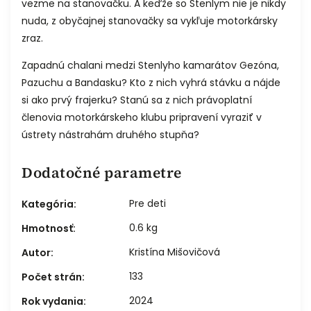
vezme na stanovačku. A keďže so Stenlym nie je nikdy
nuda, z obyčajnej stanovačky sa vykľuje motorkársky
zraz.
Zapadnú chalani medzi Stenlyho kamarátov Gezóna,
Pazuchu a Bandasku? Kto z nich vyhrá stávku a nájde
si ako prvý frajerku? Stanú sa z nich právoplatní
členovia motorkárskeho klubu pripravení vyraziť v
ústrety nástrahám druhého stupňa?
Dodatočné parametre
Pre deti
Kategória
:
0.6 kg
Hmotnosť
:
Kristína Mišovičová
Autor
:
133
Počet strán
:
2024
Rok vydania
: