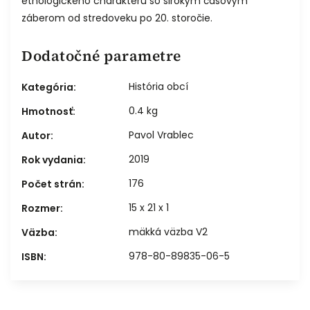
etnologického charakteru so širokým časovým
záberom od stredoveku po 20. storočie.
Dodatočné parametre
História obcí
Kategória
:
0.4 kg
Hmotnosť
:
Pavol Vrablec
Autor
:
2019
Rok vydania
:
176
Počet strán
:
15 x 21 x 1
Rozmer
:
mäkká väzba V2
Väzba
:
978-80-89835-06-5
ISBN
: