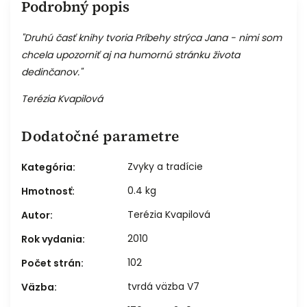
Podrobný popis
"Druhú časť knihy tvoria Príbehy strýca Jana - nimi som
chcela upozorniť aj na humornú stránku života
dedinčanov."
Terézia Kvapilová
Dodatočné parametre
Zvyky a tradície
Kategória
:
0.4 kg
Hmotnosť
:
Terézia Kvapilová
Autor
:
2010
Rok vydania
:
102
Počet strán
:
tvrdá väzba V7
Väzba
: