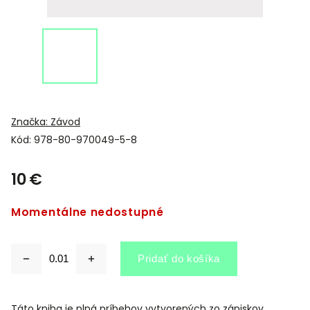
Značka:
Závod
Kód:
978-80-970049-5-8
10 €
Momentálne nedostupné
Pridať do košíka
Táto kniha je plná príbehov vytvorených zo zápiskov